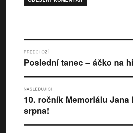
Navigace
PŘEDCHOZÍ
pro
Poslední tanec – áčko na hi
Předchozí
příspěvek:
příspěvek
NÁSLEDUJÍCÍ
10. ročník Memoriálu Jana 
Následující
příspěvek:
srpna!