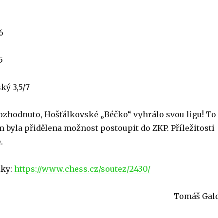
6
5
ký 3,5/7
 rozhodnuto, Hošťálkovské „Béčko“ vyhrálo svou ligu! To
 byla přidělena možnost postoupit do ZKP. Příležitosti
.
dky:
https://www.chess.cz/soutez/2430/
Tomáš Gal