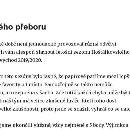
ého přeboru
žké době není jednoduché provozovat různá odvětví
ych vám alespoň shrnout letošní sezonu Hošťálkovského
 východ 2019/2020.
m této sezóny bylo jasné, že papírově patříme mezi lepš
e favority o 1.místo. Samozřejmě se takto nemůže
, a to zejména v šachu. Zde totiž každá chyba může být 
ž náš tým má velice zkušené hráče, kteří toho dost
velké zkušenosti, proto jsme se snažili vyhrát co se dalo
jsme ukončili vítězně, vždy nejméně s 5 body. Výjimkou