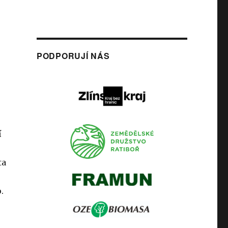
PODPORUJÍ NÁS
í
ta
.