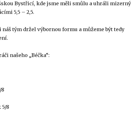
šskou Bystřicí, kde jsme měli smůlu a uhráli mizerný
ími 5,5 – 2,5.
 náš tým držel výbornou formu a můžeme být tedy
ní.
ráči našeho „Béčka“:
/8
 5/8