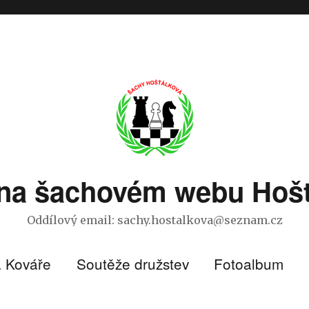
e na šachovém webu Hošť
Oddílový email: sachy.hostalkova@seznam.cz
a Kováře
Soutěže družstev
Fotoalbum