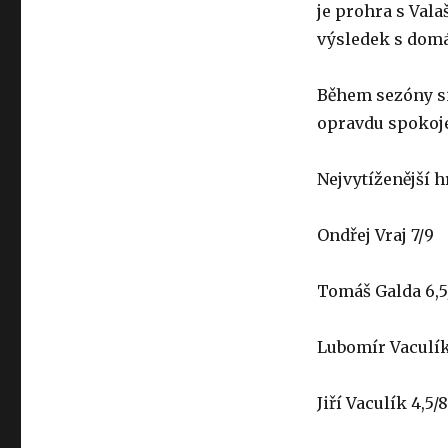
je prohra s Vala
výsledek s domác
Během sezóny si
opravdu spokoje
Nejvytíženější h
Ondřej Vraj 7/9
Tomáš Galda 6,5
Lubomír Vaculík
Jiří Vaculík 4,5/8