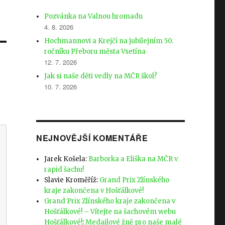
Pozvánka na Valnou hromadu
4. 8. 2026
Hochmannovi a Krejčí na jubilejním 50.
ročníku Přeboru města Vsetína
12. 7. 2026
Jak si naše děti vedly na MČR škol?
10. 7. 2026
NEJNOVĚJŠÍ KOMENTÁŘE
Jarek Košela
:
Barborka a Eliška na MČR v
rapid šachu!
Slavie Kroměříž
:
Grand Prix Zlínského
kraje zakončena v Hošťálkové!
Grand Prix Zlínského kraje zakončena v
Hošťálkové! – Vítejte na šachovém webu
Hošťálkové!
:
Medailové žně pro naše malé