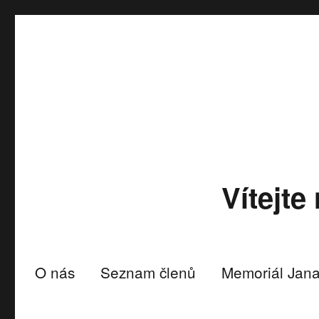
Vítejt
O nás
Seznam členů
Memoriál Jan