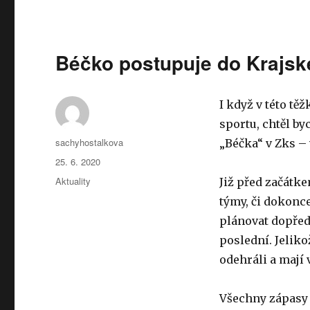
Béčko postupuje do Krajsk
I když v této tě
sportu, chtěl b
Autor:
sachyhostalkova
„Béčka“ v Zks –
Publikováno:
25. 6. 2020
Rubriky:
Aktuality
Již před začátke
týmy, či dokonc
plánovat dopředu
poslední. Jeliko
odehráli a mají 
Všechny zápasy 